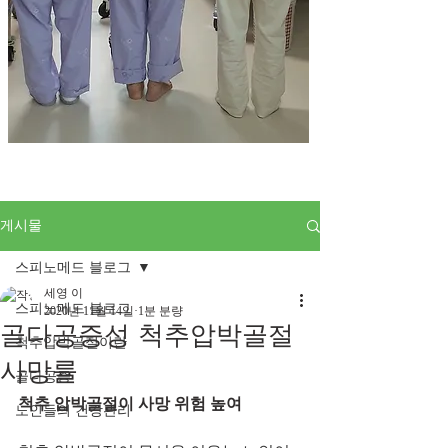
게시물
스피노메드 블로그
세영 이
스피노메드 블로그
2020년 11월 14일
1분 분량
골다공증성 척추압박골절
척추압박골절이란
사망률
골다공증
척추 압박골절이 사망 위험 높여
노인들의 건강관리