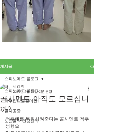
게시물
스피노메드 블로그
세영 이
스피노메드 블로그
2021년 4월 18일
2분 분량
골시멘트 아직도 모르십니
척추압박골절이란
까?
골다공증
척추뼈를 복원시켜준다는 골시멘트 척추
노인들의 건강관리
성형술