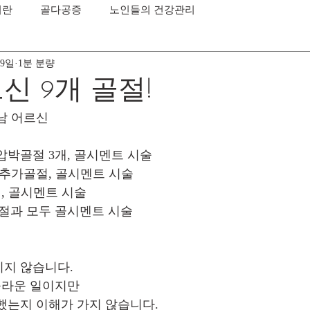
이란
골다공증
노인들의 건강관리
 9일
1분 분량
신 9개 골절!
 남 어르신
압박골절 3개, 골시멘트 시술
 추가골절, 골시멘트 시술
절, 골시멘트 시술
절과 모두 골시멘트 시술
기지 않습니다.
놀라운 일이지만
했는지 이해가 가지 않습니다.