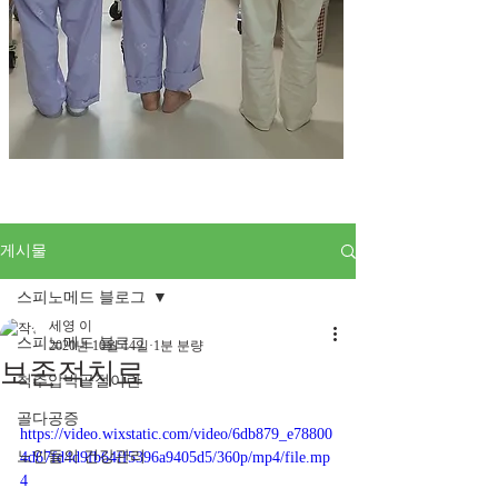
게시물
스피노메드 블로그
세영 이
스피노메드 블로그
2020년 10월 14일
1분 분량
보존적치료
척추압박골절이란
골다공증
https://video.wixstatic.com/video/6db879_e78800
노인들의 건강관리
4d67fd4d9fb64ff5396a9405d5/360p/mp4/file.mp
4