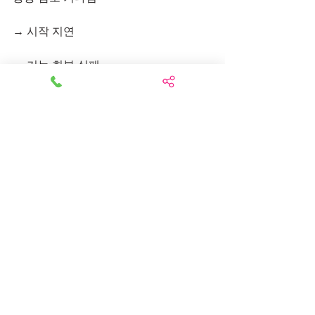
→ 시작 지연
→ 기능 회복 실패
→ 후만 진행
.
✔ 성공
기립 가능 시점 포착
→ 즉시 착용
→ 기능 회복 시작