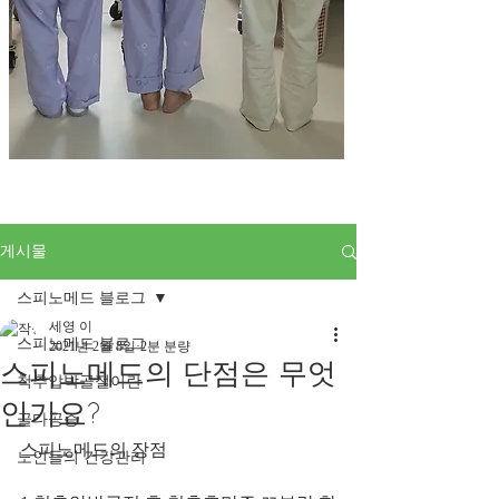
게시물
스피노메드 블로그
세영 이
스피노메드 블로그
2021년 2월 8일
2분 분량
스피노메드의 단점은 무엇
척추압박골절이란
인가요?
골다공증
스피노메드의 장점
노인들의 건강관리