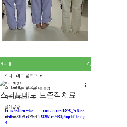
게시물
스피노메드 블로그
세영 이
스피노메드 블로그
2020년 9월 25일
1분 분량
스피노메드 보존적치료
척추압박골절이란
골다공증
https://video.wixstatic.com/video/6db879_7c6a65
노인들의 건강관리
d6dac54393ac7b0a04e90951e3/480p/mp4/file.mp
4