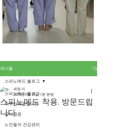
게시물
스피노메드 블로그
세영 이
스피노메드 블로그
2020년 9월 24일
1분 분량
스피노메드 착용, 방문드립
척추압박골절이란
니다.
골다공증
노인들의 건강관리