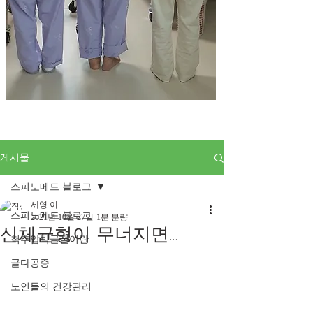
게시물
스피노메드 블로그
세영 이
스피노메드 블로그
2021년 10월 27일
1분 분량
신체균형이 무너지면...
척추압박골절이란
골다공증
노인들의 건강관리