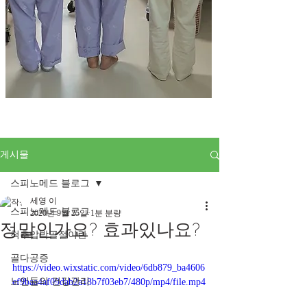
게시물
스피노메드 블로그
세영 이
스피노메드 블로그
2020년 9월 25일
1분 분량
정말인가요? 효과있나요?
척추압박골절이란
골다공증
https://video.wixstatic.com/video/6db879_ba4606
노인들의 건강관리
ef9baa4af09dab2a18b7f03eb7/480p/mp4/file.mp4