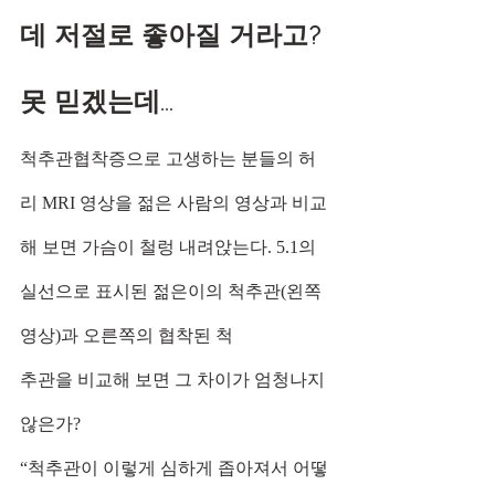
데 저절로 좋아질 거라고?
못 믿겠는데…
척추관협착증으로 고생하는 분들의 허
리 MRI 영상을 젊은 사람의 영상과 비교
해 보면 가슴이 철렁 내려앉는다. 5.1의 
실선으로 표시된 젊은이의 척추관(왼쪽 
영상)과 오른쪽의 협착된 척
추관을 비교해 보면 그 차이가 엄청나지 
않은가?
“척추관이 이렇게 심하게 좁아져서 어떻