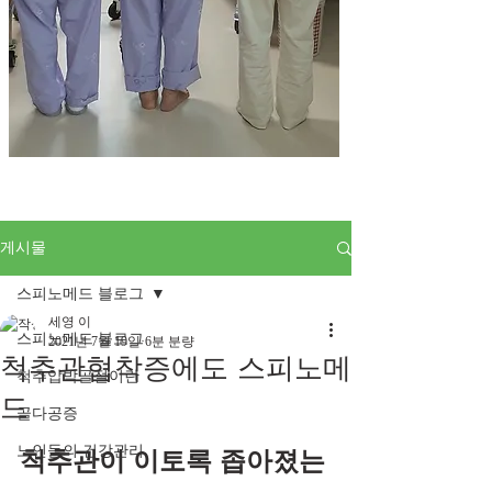
게시물
스피노메드 블로그
세영 이
스피노메드 블로그
2021년 7월 19일
6분 분량
척추관협착증에도 스피노메
척추압박골절이란
드
골다공증
노인들의 건강관리
척추관이 이토록 좁아졌는