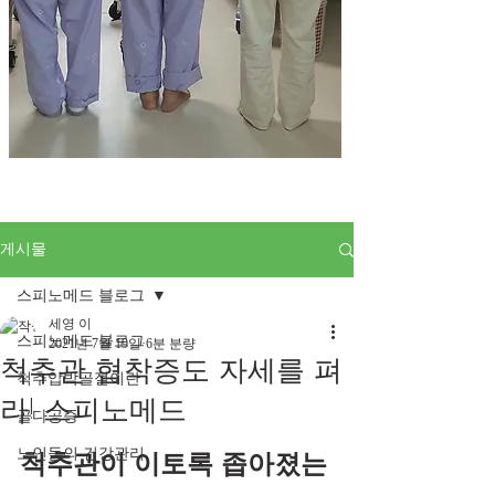
게시물
스피노메드 블로그
세영 이
스피노메드 블로그
2021년 7월 19일
6분 분량
척추관 협착증도 자세를 펴
척추압박골절이란
라! 스피노메드
골다공증
노인들의 건강관리
척추관이 이토록 좁아졌는