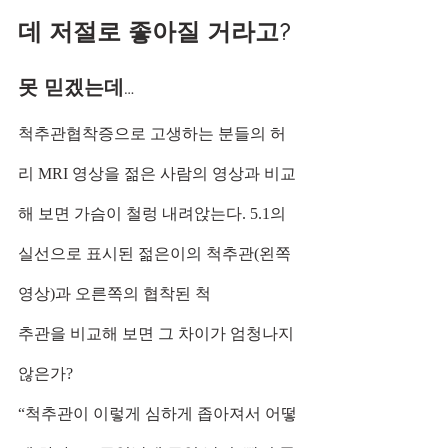
데 저절로 좋아질 거라고?
못 믿겠는데…
척추관협착증으로 고생하는 분들의 허
리 MRI 영상을 젊은 사람의 영상과 비교
해 보면 가슴이 철렁 내려앉는다. 5.1의 
실선으로 표시된 젊은이의 척추관(왼쪽 
영상)과 오른쪽의 협착된 척
추관을 비교해 보면 그 차이가 엄청나지 
않은가?
“척추관이 이렇게 심하게 좁아져서 어떻