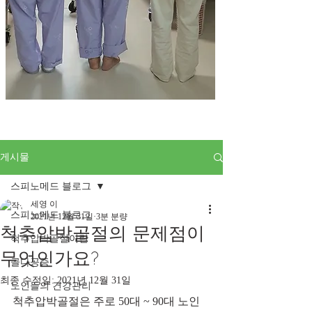
게시물
스피노메드 블로그
세영 이
스피노메드 블로그
2021년 12월 31일
3분 분량
척추압박골절의 문제점이
척추압박골절이란
무엇인가요?
골다공증
최종 수정일:
2021년 12월 31일
노인들의 건강관리
척추압박골절은 주로 50대 ~ 90대 노인