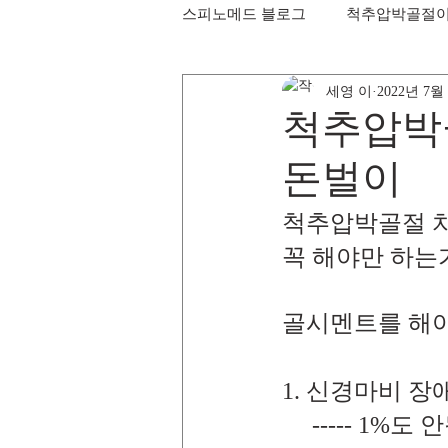
스피노메드 블로그
척추압박골절
세영 이
2022년 7월
척추압박
돈벌이
척추압박골절 치
꼭 해야만 하는
골시멘트를 해야
1. 신경마비 장
     ----- 1