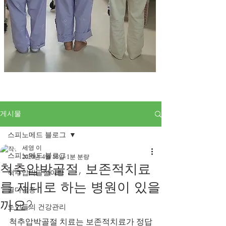
게시물
스피노메드 블로그
세영 이
스피노메드 블로그
2020년 4월 18일
1분 분량
척추압박골절, 보존적치료
척추압박골절이란
를 제대로 하는 병원이 있을
골다공증
까요?
노인들의 건강관리
척추압박골절 치료는 보존적치료가 정답