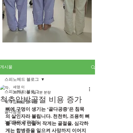
게시물
스피노메드 블로그
세영 이
스피노메드 블로그
2021년 5월 3일
2분 분량
척추압박골절 비용 증가
척추압박골절이란
뼈에 구멍이 생기는 ‘골다공증’은 침묵
골다공증
의 살인자라 불립니다. 천천히, 조용히 뼈
노인들의 건강관리
를 약하게 만들어 작게는 골절을, 심각하
게는 합병증을 일으켜 사망까지 이어지