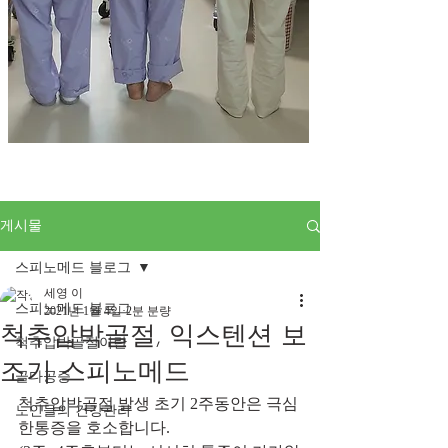
게시물
스피노메드 블로그
세영 이
스피노메드 블로그
2021년 1월 4일
2분 분량
척추압박골절, 익스텐션 보
척추압박골절이란
조기 스피노메드
골다공증
척추압박골절 발생 초기 2주동안은 극심
노인들의 건강관리
한통증을 호소합니다.