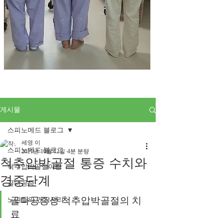
게시물
스피노메드 블로그
세영 이
스피노메드 블로그
2021년 10월 12일
4분 분량
척추압박골절 통증 수치와
척추압박골절이란
경중단계
골다공증
골다공증성 척추압박골절의 치
노인들의 건강관리
료 