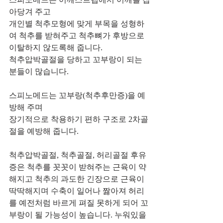
아당겨 주고
개인별 척추모형에 맞게 부목을 성형하
여 척추를 받혀주고 척추뼈가 후방으로 
이탈하지 않도록해 줍니다.
척추압박골절을 당하고 꼬부랑이 되는 
분들이 많습니다.
스피노메드는 꼬부랑(척추후만증)을 예
방해 주며
장기적으로 착용하기 편하 구조로 2차골
절을 예방해 줍니다.
척추압박골절, 척추골절, 허리골절 후유
증은 척추를 꼿꼿이 받혀주는 근육이 약
해지고 척추의 과도한 긴장으로 근육이 
딱딱해지며 수축이 일어나 짫아져 허리
를 예전처럼 바르게 펴질 못하게 되어 꼬
부랑이 될 가능성이 높습니다. 누워있을 