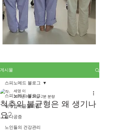
게시물
스피노메드 블로그
세영 이
스피노메드 블로그
2021년 9월 24일
2분 분량
척추의 불균형은 왜 생기나
척추압박골절이란
요?
골다공증
노인들의 건강관리