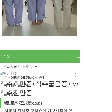
게시물
스피노메드 블로그
세영 이
스피노메드 블로그
2021년 2월 24일
2분 분량
척추후만증(척추굽음증) vs
척추압박골절이란
척추전만증
골다공증
로도시스 lordosis 
노인들의 건강관리
자동차 전시장 모터쇼에 가보신적이 있