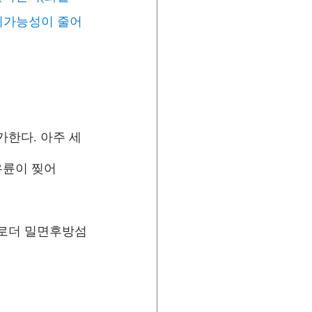
출의가능성이 줄어
가한다. 아주 세
유륜이 찢어
뒤로더 밀면후방섬