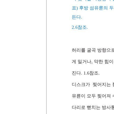
표) 후방 섬유륜의 
든다.
2.6참조.
허리를 굴곡 방향으로
게 밀거나, 약한 힘
진다. 1.6참조. 
디스크가  찢어지는 
유륜이 모두 찢어져 
다리로 뻗치는 방사통