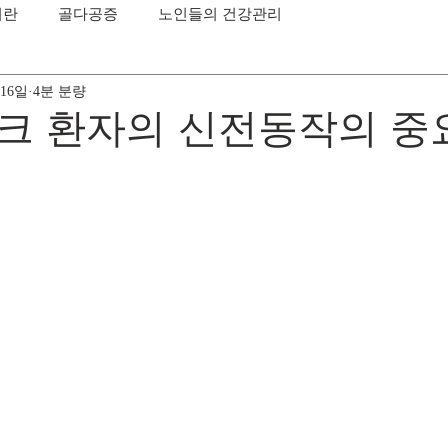
이란
골다공증
노인들의 건강관리
 16일
4분 분량
크 환자의 신전동작의 중