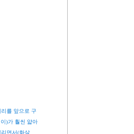
허리를 앞으로 구
이)가 훨씬 얇아
밀리면서(화살