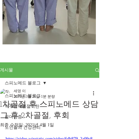
게시물
스피노메드 블로그
세영 이
스피노메드 블로그
2021년 3월 26일
1분 분량
1차골절 후 스피노메드 상담
척추압박골절이란
그 후 2차골절, 후회
골다공증
최종 수정일:
2021년 4월 1일
노인들의 건강관리
https://video.wixstatic.com/video/6db879_2a09c8