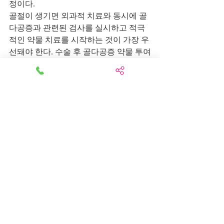
정이다.
골절이 생기면 외과적 치료와 동시에 골
다공증과 관련된 검사를 실시하고 적극
적인 약물 치료를 시작하는 것이 가장 우
선돼야 한다. 수술 후 골다공증 약물 투여
가 시행된 환자의 추적 연구에서 이차골
절의 발생이 35%나 감소했다고 보고된 
바 있다. 이러한 노력은 현재 영국, 미국 
등 해외 각국에서 시행하고 있는 이차골
절 예방 시스템(Fracture Liaison 
Service·FLS)의 일부로서 시행돼야 하며 
우리나라도 서둘러 이러한 시스템을 갖
춰야 한다.
FLS를 가장 먼저 시행한 곳은 영국이다. 
골절 환자가 발생하면 코디네이터가 중
심이 돼 환자에게 적절한 치료가 주어지
도록 의사와 간호사를 포함하는 여러 직
군을 동원해 골절 위험도를 평가한다. 골
절 위험성이 높은 사람에게 약물을 처방