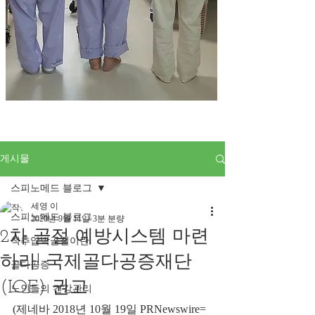
게시물
스피노메드 블로그
세영 이
스피노메드 블로그
2020년 9월 11일
3분 분량
2차 골절 예방시스템 마련
척추압박골절이란
하라! 국제골다공증재단
골다공증
(IOF) 권고
노인들의 건강관리
(제네바 2018년 10월 19일 PRNewswire=