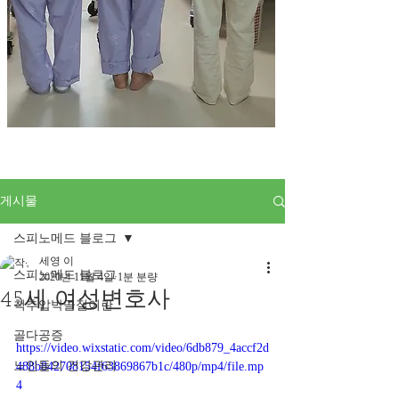
게시물
스피노메드 블로그
세영 이
스피노메드 블로그
2020년 11월 4일
1분 분량
45세 여성변호사
척추압박골절이란
골다공증
https://video.wixstatic.com/video/6db879_4accf2d
노인들의 건강관리
488b842708154f63869867b1c/480p/mp4/file.mp
4