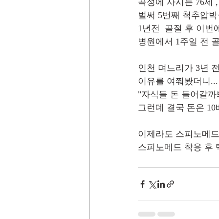
곡성에 사시는 76세 ,
벌써 5번째 척추압
1년전  골절 후 이번에
병원에서 1주일 전 골
인천 며느리가 3년 전
이유를 여쭤봤더니... 
"자식들 돈 들어갈까봐서 
그런데 결국 돈은 10배
이제라도 스피노메드
스피노메드 착용 후 택시타