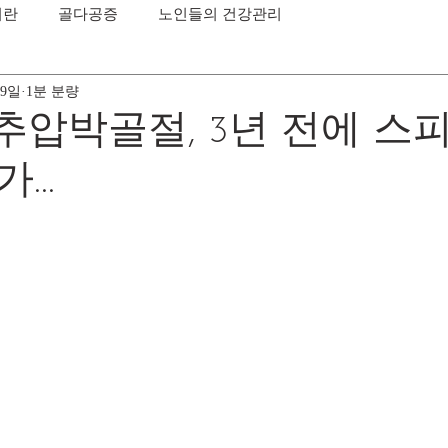
이란
골다공증
노인들의 건강관리
 9일
1분 분량
추압박골절, 3년 전에 스
..