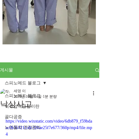
게시물
스피노메드 블로그
세영 이
스피노메드 블로그
2020년 10월 14일
1분 분량
낙상사고
척추압박골절이란
골다공증
https://video.wixstatic.com/video/6db879_f59bda
노인들의 건강관리
ac0b364211b8c328ae25f7e677/360p/mp4/file.mp
4