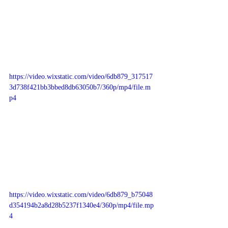
https://video.wixstatic.com/video/6db879_317517
3d738f421bb3bbed8db63050b7/360p/mp4/file.m
p4
https://video.wixstatic.com/video/6db879_b75048
d354194b2a8d28b5237f1340e4/360p/mp4/file.mp
4