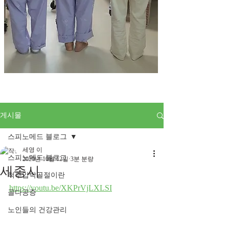
게시물
스피노메드 블로그
세영 이
스피노메드 블로그
2020년 10월 12일
3분 분량
세종시
척추압박골절이란
https://youtu.be/XKPrVjLXLSI
골다공증
노인들의 건강관리