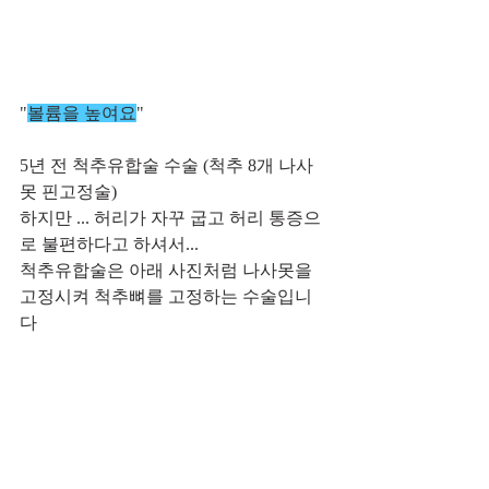
"
볼륨을 높여요
" 
5년 전 척추유합술 수술 (척추 8개 나사
못 핀고정술)
하지만 ... 허리가 자꾸 굽고 허리 통증으
로 불편하다고 하셔서...
척추유합술은 아래 사진처럼 나사못을 
고정시켜 척추뼈를 고정하는 수술입니
다       