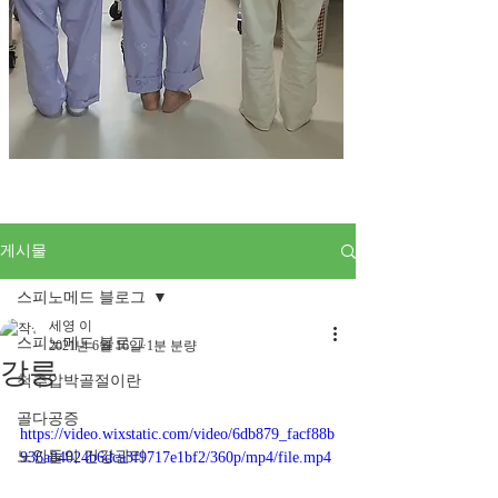
게시물
스피노메드 블로그
세영 이
스피노메드 블로그
2021년 6월 16일
1분 분량
강릉
척추압박골절이란
골다공증
https://video.wixstatic.com/video/6db879_facf88b
노인들의 건강관리
936a84024b6dca3f9717e1bf2/360p/mp4/file.mp4