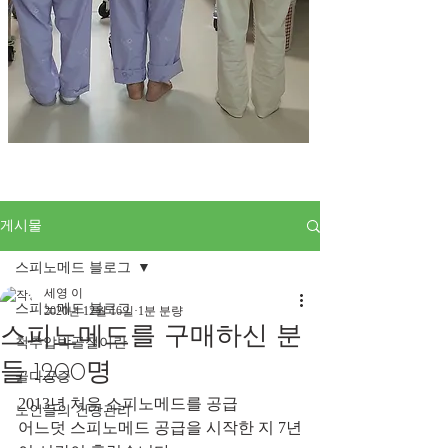
게시물
스피노메드 블로그
세영 이
스피노메드 블로그
2020년 12월 16일
1분 분량
스피노메드를 구매하신 분
척추압박골절이란
들 1200명
골다공증
2013년 처음 스피노메드를 공급
노인들의 건강관리
어느덧 스피노메드 공급을 시작한 지 7년