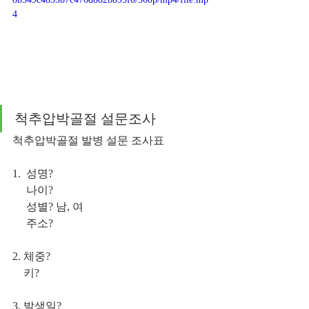
4
척추압박골절 설문조사 
척추압박골절 발병 설문 조사표
1.  성명?
     나이?
     성별? 남, 여
     주소?
2. 체중?
    키?
3. 발생일? 