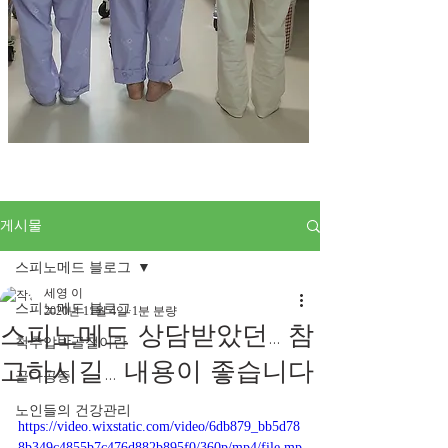
게시물
스피노메드 블로그
세영 이
스피노메드 블로그
2020년 11월 4일
1분 분량
스피노메드 상담받았던... 참
척추압박골절이란
고하시길... 내용이 좋습니다
골다공증
노인들의 건강관리
https://video.wixstatic.com/video/6db879_bb5d78
8b349c4855b7c476d882b895f0/360p/mp4/file.mp