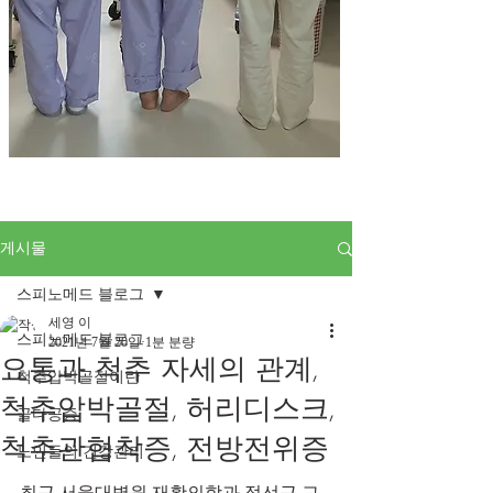
게시물
스피노메드 블로그
세영 이
스피노메드 블로그
2021년 7월 20일
1분 분량
요통과 척추 자세의 관계,
척추압박골절이란
척추압박골절, 허리디스크,
골다공증
척추관협착증, 전방전위증
노인들의 건강관리
최근 서울대병원 재활의학과 정선근 교