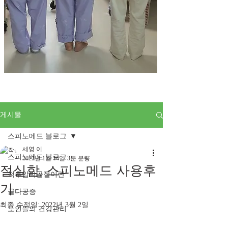
게시물
스피노메드 블로그
세영 이
스피노메드 블로그
2022년 1월 14일
3분 분량
절실함, 스피노메드 사용후
척추압박골절이란
기
골다공증
최종 수정일:
2022년 3월 2일
노인들의 건강관리