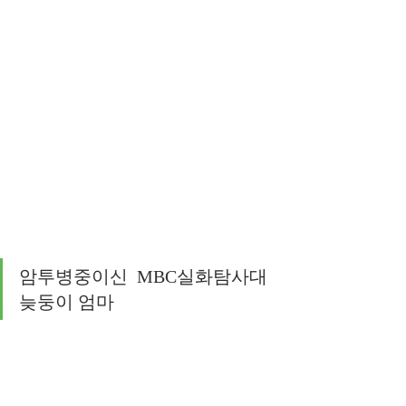
암투병중이신  MBC실화탐사대 
늦둥이 엄마