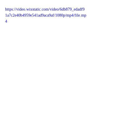
https://video.wixstatic.com/video/6db879_edadf9
1a7c2e40b4959e541ad9aca9af/1080p/mp4/file.mp
4