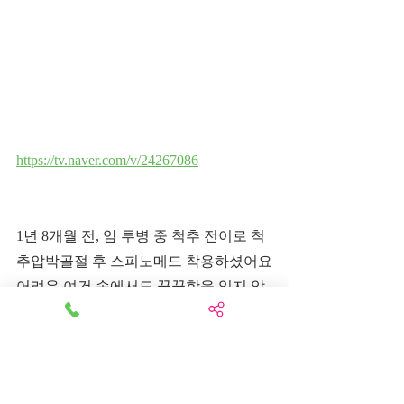
https://tv.naver.com/v/24267086
1년 8개월 전, 암 투병 중 척추 전이로 척
추압박골절 후 스피노메드 착용하셨어요
어려운 여건 속에서도 꿋꿋함을 잃지 않
고 어린 딸들 곁에 오래동안 있고 싶다고 
하시네요.
건강하시길 기원드립니다.