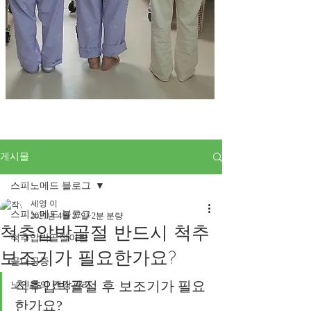
게시물
스피노메드 블로그
세영 이
스피노메드 블로그
2021년 4월 27일
2분 분량
척추압박골절 반드시 척추
척추압박골절이란
보조기가 필요한가요?
골다공증
척추압박골절 후 보조기가 필요
노인들의 건강관리
한가요?