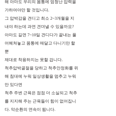
해 아마도 우리의 몸통에 엄청난 압력을 
가하여야만 할 것입니다.
그 압박감을 견디고 최소 2~3개월을 지
내야 하는데 과연 견뎌낼 수 있을까요?
아마도 길면 7~10일 견디다가 끝내는 풀
어헤쳐놓고 몸통에 매달고 다니기만 할 
뿐 
제대로 착용하지는 못할 겁니다.
척추압박골절을 당하고 척추안정화를 위
해 침대에 누워 일상생활을 멈추고 누워
만 있다면
척추 주변 근육은 점점 더 소실되고 척추
를 지지해 주는 근육들이 힘이 없어집니
다. 악순환의 연속이 됩니다.