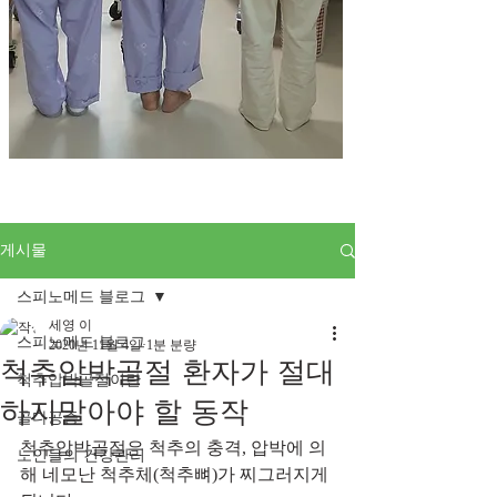
게시물
스피노메드 블로그
세영 이
스피노메드 블로그
2020년 11월 4일
1분 분량
척추압박골절 환자가 절대
척추압박골절이란
하지말아야 할 동작
골다공증
척추압박골절은 척추의 충격, 압박에 의
노인들의 건강관리
해 네모난 척추체(척추뼈)가 찌그러지게 