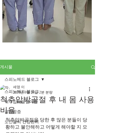
게시물
스피노메드 블로그
세영 이
스피노메드 블로그
2020년 9월 24일
2분 분량
척추압박골절 후 내 몸 사용
척추압박골절이란
비율
골다공증
척추압박골절을 당한 후 많은 분들이 당
노인들의 건강관리
황하고 불안해하고 어떻게 해야할 지 모