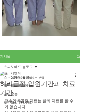
게시물
스피노메드 블로그
세영 이
스피노메드 블로그
2024년 2월 15일
1분 분량
허리골절 입원기간과 치료
척추압박골절이란
기간
골다공증
척추압박골절 치료는 빨리 치료를 할 수
노인들의 건강관리
가 없습니다.