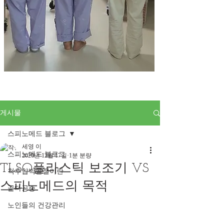
게시물
스피노메드 블로그
세영 이
스피노메드 블로그
2020년 12월 17일
1분 분량
TLSO플라스틱 보조기 VS
척추압박골절이란
스피노메드의 목적
골다공증
노인들의 건강관리