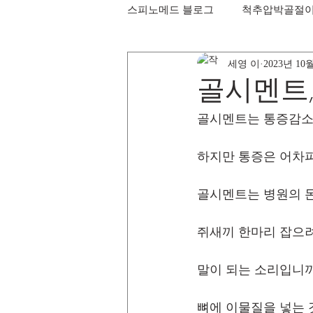
스피노메드 블로그
척추압박골절
세영 이
2023년 10
골시멘트
골시멘트는 통증감소
하지만 통증은 어차
골시멘트는 병원의 
쥐새끼 한마리 잡으려
말이 되는 소리입니까
뼈에 이물질을 넣는 