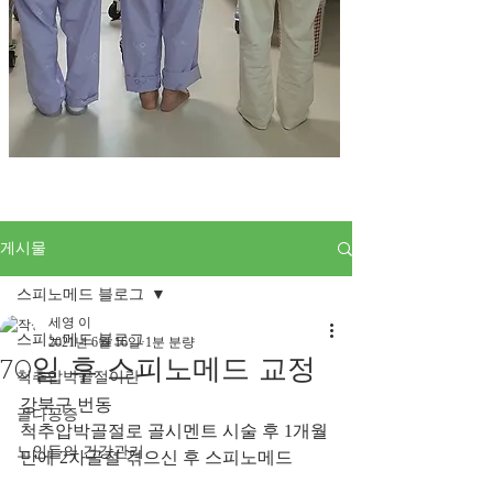
게시물
스피노메드 블로그
세영 이
스피노메드 블로그
2021년 6월 16일
1분 분량
70일 후 스피노메드 교정
척추압박골절이란
강북구 번동
골다공증
척추압박골절로 골시멘트 시술 후 1개월
노인들의 건강관리
만에 2차골절 겪으신 후 스피노메드 