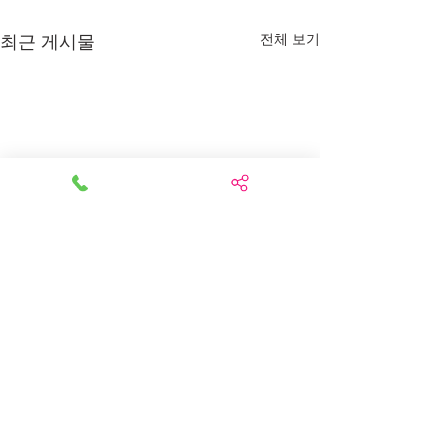
최근 게시물
전체 보기
척추압박골절 후 신체기능
척추압박골절 석
과 퇴원 후 관리
TLSO보조기의 