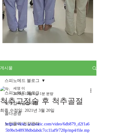
게시물
스피노메드 블로그
세영 이
스피노메드 블로그
2020년 12월 6일
1분 분량
척추고정술 후 척추골절
척추압박골절이란
최종 수정일:
2021년 3월 20일
골다공증
노인들의 건강관리
https://video.wixstatic.com/video/6db879_d2f1a6
5b9bcb48938dbdabdc7cc11af9/720p/mp4/file.mp